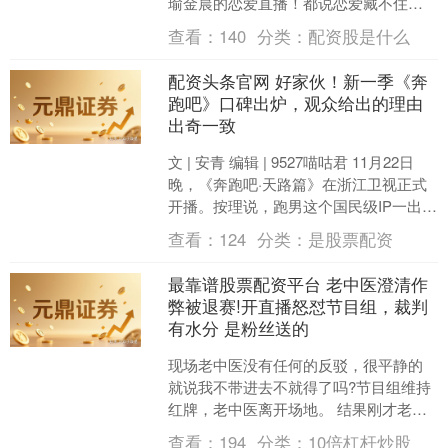
瑜金晨的恋爱直播！都说恋爱藏不住，
这俩人直接把 “暧昧” 俩字刻在脸上了！
查看：
140
分类：
配资股是什么
节目里常驻嘉宾一大....
配资头条官网 好家伙！新一季《奔
跑吧》口碑出炉，观众给出的理由
出奇一致
文 | 安青 编辑 | 9527喵咕君 11月22日
晚，《奔跑吧·天路篇》在浙江卫视正式
开播。按理说，跑男这个国民级IP一出现
就应该吊打同行，但这一季的开局却
查看：
124
分类：
是股票配资
让....
最靠谱股票配资平台 老中医澄清作
弊被退赛!开直播怒怼节目组，裁判
有水分 是粉丝送的
现场老中医没有任何的反驳，很平静的
就说我不带进去不就得了吗?节目组维持
红牌，老中医离开场地。 结果刚才老中
医直接在个人抖音账号上开直播，怒怼
查看：
194
分类：
10倍杠杆炒股