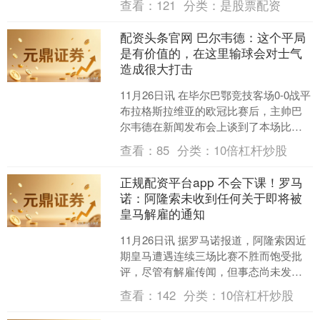
查看：
121
分类：
是股票配资
比，国米0-....
配资头条官网 巴尔韦德：这个平局
是有价值的，在这里输球会对士气
造成很大打击
11月26日讯 在毕尔巴鄂竞技客场0-0战平
布拉格斯拉维亚的欧冠比赛后，主帅巴
尔韦德在新闻发布会上谈到了本场比赛
和晋级形势。 关于对比赛的分析 “这是一
查看：
85
分类：
10倍杠杆炒股
场充满拼....
正规配资平台app 不会下课！罗马
诺：阿隆索未收到任何关于即将被
皇马解雇的通知
11月26日讯 据罗马诺报道，阿隆索因近
期皇马遭遇连续三场比赛不胜而饱受批
评，尽管有解雇传闻，但事态尚未发展
到这一地步。 阿隆索仍在为皇马努力工
查看：
142
分类：
10倍杠杆炒股
作，他很清楚球队....