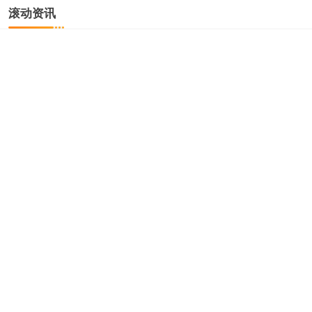
滚动资讯
正规配资平台推荐 韦伯：我会全力支持皮亚斯特里，但不能
给他太大压力
是股票配资
11-20
韦伯站在围场边缘正规配资平台推荐，目光追随那辆疾驰的橙蓝色赛
车。作为皮亚斯特里的经纪人，他深知这段旅程的非比寻常。“对他
配资咨询平台 TA7合金成分、抗拉、屈服、密度、硬度参数
10倍杠杆炒股
11-22
TA7合金全面解析：成分、性能与执行标准指南 1 TA7合金概述#上海
商虎有色金属有限公司# TA7合金是一种中等强度的
配资网站排名第一 美制裁下，油商紧急切割俄油！印度集体
撤退，哈萨克斯坦加速脱钩
配资股是什么
11-12