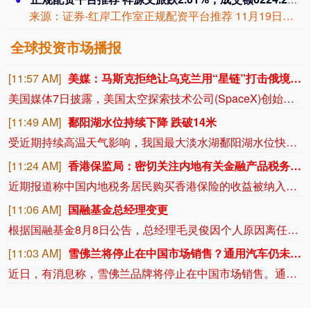
来源：证券-红岸工作室正规配资平台推荐 11月19日，祥源文旅盘中下跌2.01%...
全球投资市场播报
[11:57 AM]
美媒：马斯克拒绝让乌克兰用“星链”打击俄境内目标
美国媒体7日披露，美国太空探索技术公司(SpaceX)创始人马斯克明确拒绝允许乌克兰军方利用SpaceX旗下卫星互联网系统“星链”打击俄罗斯境内目标。美国《大西洋》杂志以乌前国防部长费多罗夫两名“身边人”为消息源报道，费多罗夫此前一直在推动利用“星链”打击俄罗斯境内目标，曾尝试通过私下渠道与马斯克接触，但遭到后者拒绝。“截至目前，（马斯克）没有作出同意的决定。”报道称，马斯克之所以拒绝乌方用“星链”对俄进行纵深打击，是担心危机进一步升级。2022年乌克兰危机全面升级后，马斯克曾免费向乌克兰提供数万个“星链”终端。但他后来频频与乌方发生争执，敦促后者与俄方达成和平协议。（新华社）
[11:49 AM]
鄱阳湖水位持续下降 跌破14米
受近期持续高温天气影响，我国最大淡水湖鄱阳湖水位快速下降。截至8月8日8时，鄱阳湖标志性水文站星子站水位下降至13.97米，较昨日下降0.13米，鄱阳湖湖口站水位下降至13.84米，湖区两岸退水痕迹明显。（央视新闻）
[11:24 AM]
香港保监局：密切关注内地有关金融产品税务安排
近期报道称中国内地税务居民购买香港保险的收益被纳入征税范围。对此，香港保险监管局回应记者称，政府和保监局正密切注意内地有关金融产品税务安排的最新发展，同时会与业界保持紧密沟通。中国居民就境外投资收益必须依法申报及缴税的要求一直存在，市场不用过度解读或作出揣测。香港保险市场发展成熟，产品设计灵活先进，可提供货币选择、环球资产配置、人生规划、财富传承等专业服务，相信对内地客户有一定吸引力。（财联社)
[11:06 AM]
国融基金总经理变更
根据国融基金8月8日公告，总经理毛灵俊因个人原因离任，总经理职位暂由张圆辉代任。根据国融基金安排，该公司董事会选举韩光华拟任公司总经理，待韩光华完成相关程序后履职。
[11:03 AM]
雪佛兰将停止在中国市场销售？通用汽车仍未正面回应
近日，有消息称，雪佛兰品牌将停止在中国市场销售。通用汽车方面回应称，会继续在中国生产雪佛兰产品，并且积极探索在美国以外的海外市场机遇。同时，依旧会为现有的中国雪佛兰车主提供完善的售后服务保障。8月5日，上汽集团与通用汽车签署合资续约协议，将上汽通用合资期限延长20年至2047年。但对于中国市场的销售问题，通用汽车方面并没有正面回应。（21财经）