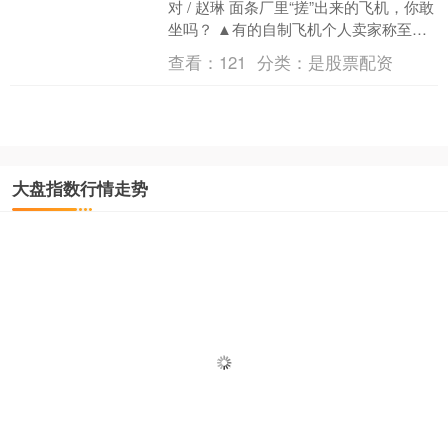
对 / 赵琳 面条厂里“搓”出来的飞机，你敢
坐吗？ ▲有的自制飞机个人卖家称至今
已卖出18架，除发动机外购，其余配....
查看：
121
分类：
是股票配资
大盘指数行情走势