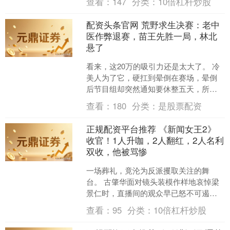
查看：
147
分类：
10倍杠杆炒股
引发全网热议——来自....
配资头条官网 荒野求生决赛：老中
医作弊退赛，苗王先胜一局，林北
悬了
看来，这20万的吸引力还是太大了。 冷
美人为了它，硬扛到晕倒在赛场，晕倒
后节目组却突然通知要休整五天，所有
选手全部进入决赛。 这奖运，属实差了
查看：
180
分类：
是股票配资
点。 不过，相比冷....
正规配资平台推荐 《新闻女王2》
收官！1人升咖，2人翻红，2人名利
双收，他被骂惨
一场葬礼，竟沦为反派攫取关注的舞
台。 古肇华面对镜头装模作样地哀悼梁
景仁时，直播间的观众早已怒不可遏，
弹幕瞬间被谴责声淹没。 《新闻女王2》
查看：
95
分类：
10倍杠杆炒股
刚刚落下帷幕，这部聚....