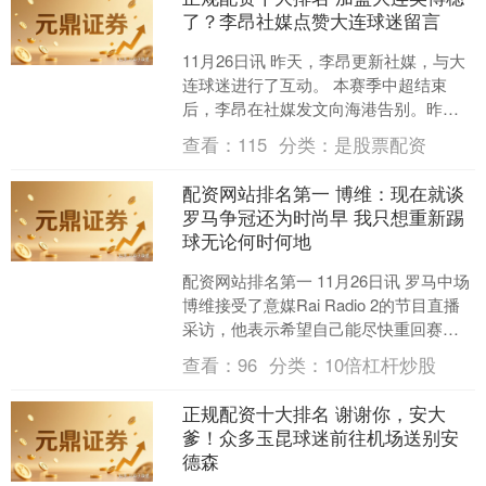
了？李昂社媒点赞大连球迷留言
11月26日讯 昨天，李昂更新社媒，与大
连球迷进行了互动。 本赛季中超结束
后，李昂在社媒发文向海港告别。昨
天，李昂更新社媒并配文：“让我们期待
查看：
115
分类：
是股票配资
新的故事啦！”有球....
配资网站排名第一 博维：现在就谈
罗马争冠还为时尚早 我只想重新踢
球无论何时何地
配资网站排名第一 11月26日讯 罗马中场
博维接受了意媒Rai Radio 2的节目直播
采访，他表示希望自己能尽快重回赛
场。 罗马目前排在意甲榜首 “罗马排名
查看：
96
分类：
10倍杠杆炒股
第....
正规配资十大排名 谢谢你，安大
爹！众多玉昆球迷前往机场送别安
德森