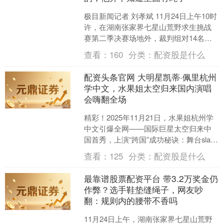
极目新闻记者 刘孝斌 11月24日上午10时
许，在湖南张家界七星山荒野求生挑战
赛第二季决赛场地外，裁判组对14名选
手所携带的物资进行全面细致地检查。
查看：
160
分类：
配资股是什么
来自四川宜宾....
配资头条官网 大明星凯蒂·佩里杭州
学中文，水果姐太空归来国内演唱
会嗨翻全场
精彩！2025年11月21日，水果姐杭州学
中文引爆全网——国际巨星太空归来中
国首秀，上演“跨国”成功秘诀：舞台slay
全场，台下憨态接地气，粉丝：被反差
查看：
125
分类：
配资股是什么
萌疯了…....
最靠谱股票配资平台 带3.2万奖金仍
作弊？选手鞋垫缝绳子，网友吵
翻：规则内的腰带不香吗
11月24日上午，湖南张家界七星山荒野