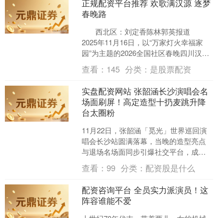
正规配资平台推荐 欢歌满汉源 逐梦
春晚路
西北区：刘定香陈林郭英报道
2025年11月16日，以“万家灯火幸福家
园”为主题的2026全国社区春晚四川汉源
站第一、二场复赛，在县人....
查看：
145
分类：
是股票配资
实盘配资网站 张韶涵长沙演唱会名
场面刷屏！高定造型十扔麦跳升降
台太圈粉
11月22日，张韶涵「觅光」世界巡回演
唱会长沙站圆满落幕，当晚的造型亮点
与退场名场面同步引爆社交平台，成为
网友热议的焦点。 演唱会现场，张韶涵
查看：
99
分类：
配资股是什么
的多套穿搭接连带来....
配资咨询平台 全员实力派演员！这
阵容谁能不爱