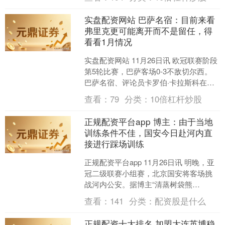
节目组不公平，裁判有....
实盘配资网站 巴萨名宿：目前来看
弗里克更可能离开而不是留任，得
看看1月情况
实盘配资网站 11月26日讯 欧冠联赛阶段
第5轮比赛，巴萨客场0-3不敌切尔西。
巴萨名宿、评论员卡罗伯·卡拉斯科在西
班牙六台节目中谈到了弗里克的未来实
查看：
79
分类：
10倍杠杆炒股
盘配资网....
正规配资平台app 博主：由于当地
训练条件不佳，国安今日赴河内直
接进行踩场训练
正规配资平台app 11月26日讯 明晚，亚
冠二级联赛小组赛，北京国安将客场挑
战河内公安。据博主“清蒸树袋熊
_GuoAn”报道，今天上午，北京国安启程
查看：
141
分类：
配资股是什么
前往越南首....
正规配资十大排名 加盟大连英博稳