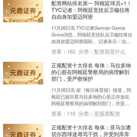
配资网站排名第一 阿根廷球员+1！
TYC记者：阿根廷竞技后卫穆拉将
自由身加盟迈阿密
11月26日讯 TYC记者Germán García
Grova消息，阿根廷竞技队后卫穆拉将自
由身加盟迈阿密国际。 记者表示：法昆
多·穆拉接近加盟国际迈阿密，将....
查看：
162
分类：
配资股是什么
正规配资十大排名 每体：马拉多纳
的心脏在阿根廷警察局的病理解剖
部门，受严密保护
11月26日讯 据《每日体育报》报道，阿
根廷已故巨星马拉多纳的心脏正存放在
阿根廷警察局的病理解剖部门，并受到
了严密的保护。 马拉多纳去世至今已有
查看：
119
分类：
是股票配资
五年，但关于他的....
正规配资十大排名 每体：亚马尔遭
切尔西球迷辱骂干扰，并受到库库