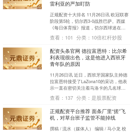
雷利亚的严加盯防
正规配资十大排名 11月26日讯 欧冠联赛
阶段第5轮，切尔西3-0战胜巴萨。西媒
《每日体育报》报道，切尔西球迷在比
赛中大声辱骂：“你就是个废物，亚马
查看：
101
分类：
10倍杠杆炒股
尔。” 切尔....
配资头条官网 德拉富恩特：比尔希
利表现很出色，这是他进入西班牙
青年队的原因
11月26日讯 近日，西班牙国家队主帅德
拉富恩特接受了LaZona10的采访，他表
示一直在密切关注着马洛卡的几名球
员。 按照规定，在每次征召之前，国家
查看：
137
分类：
是股票配资
队会向各俱....
正规配资平台推荐 面条厂里“搓”飞
机，对草台班子监管不能掉线
撰稿 / 流水（媒体人） 编辑 / 马小龙 校