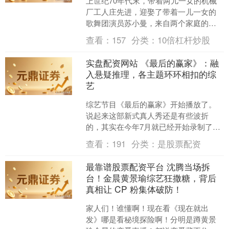
上世纪70年代末，带着两儿一女的机械
厂工人庄先进，迎娶了带着一儿一女的
歌舞团演员苏小曼，来自两个家庭的孩
子各怀心思，和父母一道演绎了一段三
查看：
157
分类：
10倍杠杆炒股
十年的情感大戏。 梅婷....
实盘配资网站 《最后的赢家》：融
入悬疑推理，各主题环环相扣的综
艺
综艺节目《最后的赢家》开始播放了。
说起来这部新式真人秀还是有些波折
的，其实在今年7月就已经开始录制了，
但是录了3期之后，因故找来了一个新的
查看：
191
分类：
是股票配资
男嘉宾也就是林更新来救....
最靠谱股票配资平台 沈腾当场拆
台！金晨黄景瑜综艺狂撒糖，背后
真相让 CP 粉集体破防！
家人们！谁懂啊！现在看《现在就出
发》哪是看秘境探险啊！分明是蹲黄景