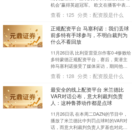
机会”赢得英超冠军。 欧文在播客中表
示：“他们很可能无缘冠军，但我仍然认
查看：
125
分类：
配资股是什么
为他们有....
正规配资平台 马塞利诺：我们丢球
前多特有手球参与，不明白裁判为
什么不看回放
11月26日讯 比利亚雷亚尔作客0-4惨败给
多特蒙德正规配资平台，赛后，黄潜主
帅马塞利诺接受了媒体采访，期间他分
析了本场失利并谈到了裁判的争议判
查看：
128
分类：
配资股是什么
罚。 马塞利诺说....
最安全的线上配资平台 米兰德比
VAR对话公布，意大利裁判负责
人：这种鲁莽动作都是点球
11月26日讯 在本周二DAZN的节目中，
播放了米兰德比中判罚点球时的VAR对
话，而意大利裁判负责人罗基也对此进
行了点评。 在上一轮意甲联赛的米兰德