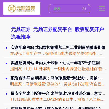
元鼎证券_元鼎证券配资平台_股票配资开户
流程推荐
实盘配资网站 沈阳数控铜排加工机工业制造的精密骨骼
在现代工业生产中，铜排作为电力传输的关键部件，其加工质量直接影响设备运行的稳定性...
实盘配资网站 业内人士戏称：过去一年有5千多短剧总裁被下药
据网友 11 月 14 日爆料，一则业内调侃让微短剧的"套路化生产"冲上热搜。在...
配资咨询平台 明星家：马伊琍最爱“游泳池“，吴越“知书达理“有自己“癖好
明星家：马伊琍最爱"游泳池"，吴越"知书达理"有自己"癖好"说到中年的有实力的女...
最安全的线上配资平台 米兰德比VAR对话公布，意大利裁判负责人：这种鲁莽动作都是点球
11月26日讯 在本周二DAZN的节目中，播放了米兰德比中判罚点球时的VAR对话...
正规配资平台推荐 祥源文旅跌2.01%，成交额6224.28万元，主力资金净流出927.96万元