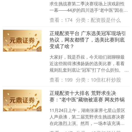
求生挑战赛第二季决赛现场上演戏剧性
一幕——44岁的四川选手“老中医”因在鞋
垫里私藏绳子，被裁判组当场红牌罚
查看：
174
分类：
配资股是什么
下，拱手让出冲击....
正规配资平台 广东选美冠军现场引
热议，网友都懵了，选美比赛到底
变成了啥？
大家好，我是乔叔，今天咱们就聊聊最
近这些闹得沸沸扬扬的选美比赛，看看
规则乱套到底让“冠军”打了什么折扣。 广
东赛区模特大赛的结果，直接把网友们
查看：
199
分类：
10倍杠杆炒股
的关注拉到了现场。....
正规配资十大排名 荒野求生决
赛：“老中医”藏物被退赛 网友炸锅
11月24日上午，湖南张家界七星山景区
人声鼎沸，第二届荒野求生挑战赛决赛
在此激烈上演。然而，一场本该充满原
始生存智慧的较量，却因一桩意外插曲