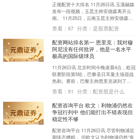
正规配资十大排名 11月26日讯 玉溪融媒
发布一段视频，玉昆主帅安德森离开云
南。 11月25日，云南玉昆主帅安德森乘
坐飞机离开云南，众多球迷在昆明长水
查看：
87
分类：
是股票配资
国际机场送....
配资网站排名第一 恩里克：我对穆
阿尼没有任何批评，他是一名水平
极高的国际级球员
11月26日讯 北京时间今晚凌晨4点，欧冠
联赛阶段第5轮，巴黎圣日耳曼主场迎战
热刺。赛前，巴黎主帅恩里克谈到了现
效力热刺的昔日巴黎旧将穆阿尼。 恩里
查看：
81
分类：
配资股是什么
克说：“我对....
配资咨询平台 欧文：利物浦仍然在
争冠行列中 他们能打出不错表现但
稳定性不够
配资咨询平台 11月26日讯 尽管利物浦近
期状态糟糕， 但欧文认为利物浦仍然“有